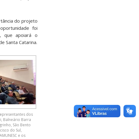
tância do projeto
portunidade foi
, que apoiará o
e Santa Catarina.
representantes dos
i, Balneário Barra
egrinho, São Bento
cisco do Sul,
 AMUNESC e os