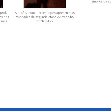
membros da eq
prof.
A prof. Simone Becker Lopes apresenta as
es dos
atividades da segunda etapa de trabalho
nense.
do PlanMob.