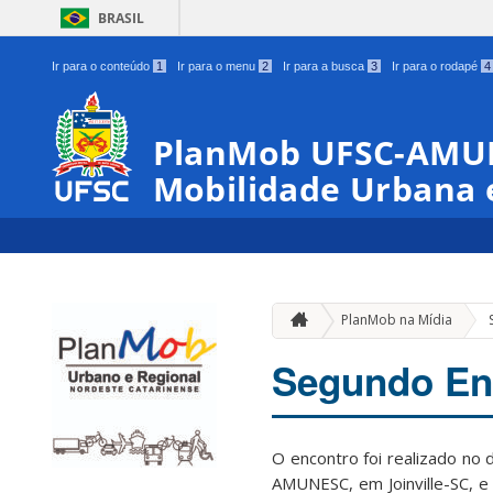
BRASIL
Ir para o conteúdo
1
Ir para o menu
2
Ir para a busca
3
Ir para o rodapé
4
PlanMob UFSC-AMUN
Mobilidade Urbana 
PlanMob na Mídia
Segundo En
O encontro foi realizado no
AMUNESC, em Joinville-SC, e