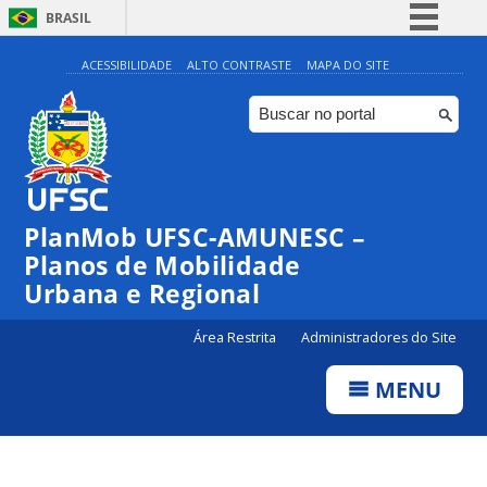
BRASIL
Simplifique!
ACESSIBILIDADE
ALTO CONTRASTE
MAPA DO SITE
Comunica BR
Participe
Acesso à informação
Legislação
PlanMob UFSC-AMUNESC –
Canais
Planos de Mobilidade
Urbana e Regional
Área Restrita
Administradores do Site
MENU